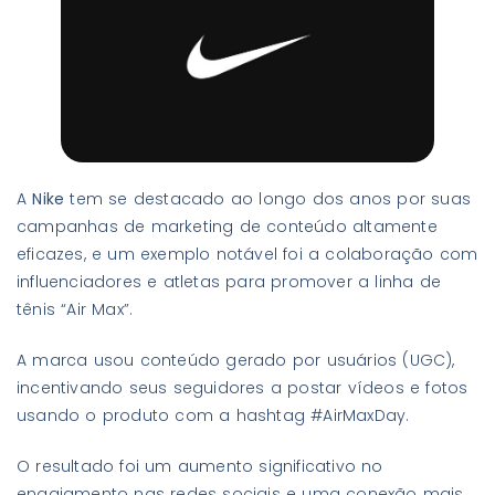
A
Nike
tem se destacado ao longo dos anos por suas
campanhas de marketing de conteúdo altamente
eficazes, e um exemplo notável foi a colaboração com
influenciadores e atletas para promover a linha de
tênis “Air Max”.
A marca usou conteúdo gerado por usuários (UGC),
incentivando seus seguidores a postar vídeos e fotos
usando o produto com a hashtag #AirMaxDay.
O resultado foi um aumento significativo no
engajamento nas redes sociais e uma conexão mais